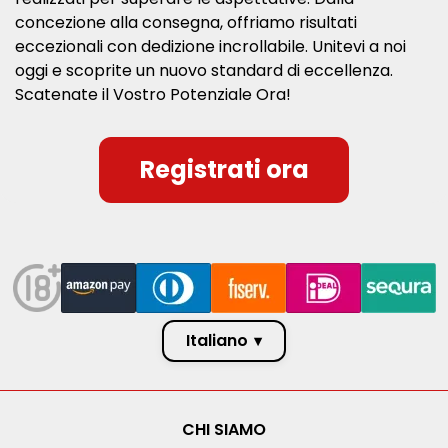
concezione alla consegna, offriamo risultati
eccezionali con dedizione incrollabile. Unitevi a noi
oggi e scoprite un nuovo standard di eccellenza.
Scatenate il Vostro Potenziale Ora!
Registrati ora
Italiano
▾
CHI SIAMO