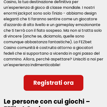
Casino, la tua destinazione definitiva per
un'esperienza di gioco di classe mondiale. I nostri
enormi jackpot sono solo l'inizio - abbiamo design
eleganti che ti faranno sentire come un giocatore
d'azzardo di alto livello e un gameplay emozionante
che ti terrà con il fiato sospeso. Ma non si tratta solo
di vincere (anche se, diciamolo, quelle sono
comunque abbastanza fantastiche). La FEZbet
Casino comunità è costruita attorno a giocatori
fedeli che si supportano a vicenda in ogni passo del
cammino. Allora, perché aspettare? Unisciti a noi per
un'esperienza indimenticabile!
Registrati ora
Le persone con cui giochi –