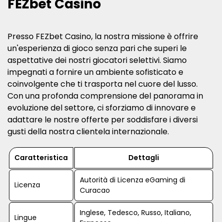
FEZbet Casino
Presso FEZbet Casino, la nostra missione è offrire
un'esperienza di gioco senza pari che superi le
aspettative dei nostri giocatori selettivi. Siamo
impegnati a fornire un ambiente sofisticato e
coinvolgente che ti trasporta nel cuore del lusso.
Con una profonda comprensione del panorama in
evoluzione del settore, ci sforziamo di innovare e
adattare le nostre offerte per soddisfare i diversi
gusti della nostra clientela internazionale.
Caratteristica
Dettagli
Autorità di Licenza eGaming di
Licenza
Curacao
Inglese, Tedesco, Russo, Italiano,
Lingue