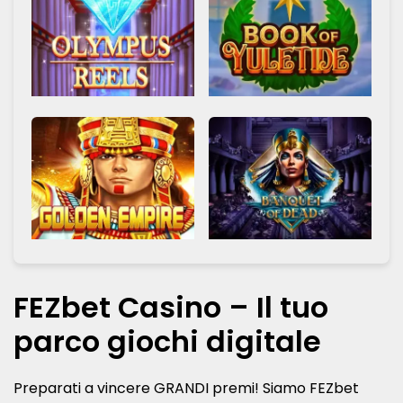
FEZbet Casino – Il tuo
parco giochi digitale
Preparati a vincere GRANDI premi! Siamo FEZbet