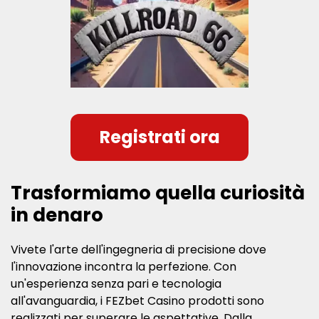
Registrati ora
Trasformiamo quella curiosità
in denaro
Vivete l'arte dell'ingegneria di precisione dove
l'innovazione incontra la perfezione. Con
un'esperienza senza pari e tecnologia
all'avanguardia, i FEZbet Casino prodotti sono
realizzati per superare le aspettative. Dalla