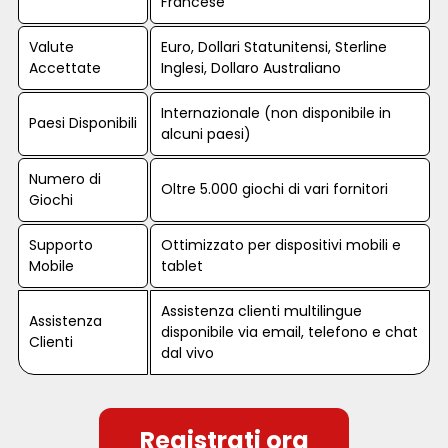
Francese
Valute
Euro, Dollari Statunitensi, Sterline
Accettate
Inglesi, Dollaro Australiano
Internazionale (non disponibile in
Paesi Disponibili
alcuni paesi)
Numero di
Oltre 5.000 giochi di vari fornitori
Giochi
Supporto
Ottimizzato per dispositivi mobili e
Mobile
tablet
Assistenza clienti multilingue
Assistenza
disponibile via email, telefono e chat
Clienti
dal vivo
Registrati ora